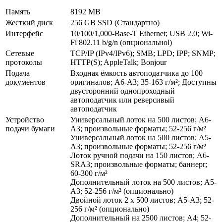
Память
8192 MB
Жесткий диск
256 GB SSD (Стандартно)
Интерфейс
10/100/1,000-Base-T Ethernet; USB 2.0; Wi-
Fi 802.11 b/g/n (опциональноl)
Сетевые
TCP/IP (IPv4/IPv6); SMB; LPD; IPP; SNMP;
протоколы
HTTP(S); AppleTalk; Bonjour
Подача
Входная ёмкость автоподатчика до 100
документов
оригиналов; A6-A3; 35-163 г/м²; Доступны
двусторонний однопроходный
автоподатчик или реверсивый
автоподатчик
Устройство
Универсальный лоток на 500 листов; A6-
подачи бумаги
A3; произвольные форматы; 52-256 г/м²
Универсальный лоток на 500 листов; A5-
A3; произвольные форматы; 52-256 г/м²
Лоток ручной подачи на 150 листов; A6-
SRA3; произвольные форматы; баннерr;
60-300 г/м²
Дополнительный лоток на 500 листов; A5-
A3; 52-256 г/м² (опционально)
Двойной лоток 2 x 500 листов; A5-A3; 52-
256 г/м² (опционально)
Дополнительный на 2500 листов; A4; 52-