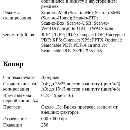
оригиналов в минуту в двустороннем
режимеx
Режимы
Scan-to-eMail (Scan-to-Me); Scan-to-SMB
сканирования
(Scan-to-Home); Scan-to-FTP;
Scan-to-Box; Scan-to-USB; Scan-to-
WebDAV; Scan-to-URL; TWAIN scan
Формат файлов
JPEG; TIFF; PDF; Compact PDF; Encrypted
PDF; XPS; Compact XPS; PPTX Optional:
Searchable PDF; PDF/A 1a and 1b;
Searchable DOCX/PPTX/XLSX
Копир
Система печати
Лазерная
Скорость печати/
А4: до 25/25 листов в минуту (цвет/ч-б)
копирования
А3: до 15/15 листов в минуту (цвет/ч-б)
Время выхода
6.7/5с (цвет/ч-б)
первой копии А4
Прогрев
Около 13с. Время прогрева зависит от
внешних факторов
Разрешение
600 x 600 dpi
Градации
256