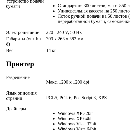
Устройство подачи
Стандартно: 300 листов, макс. 850 
бумаги
Универсальная кассета на 250 листов
Лоток ручной подачи на 50 листов (
переработанной бумаги, самоклейки
Электропитание
220 - 240 V, 50 Hz
Габариты (w x h x
399 x 263 x 382 мм
d)
Вес
14 кг
Принтер
Разрешение
Макс. 1200 x 1200 dpi
Язык описания
PCL5, PCL 6, PostScript 3, XPS
страниц
Драйверы
Windows XP 32bit
Windows XP 64bit
Windows Vista 32bit
Windows Vista 64bit