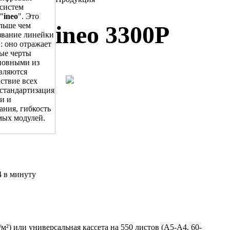
систем
"
ineo
". Это
ольше чем
ineo 3300P
звание линейки
: оно отражает
ые черты
новными из
вляются
ствие всех
стандартизация
и и
ания, гибкость
мых модулей.
4 в минуту
м²) или универсальная кассета на 550 листов (A5-A4, 60-