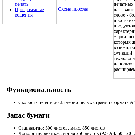
печать
печатных 
Схема проезда
Программные
называют 
решения
слово - б
просто на
продуктов
характерн
марки, ос
которых я
взаимодей
функций, 
технологи
использов
расширяе
Функциональность
Скорость печати до 33 черно-белых страниц формата А
Запас бумаги
Стандартно: 300 листов, макс. 850 листов
Дополнительная кассета на 250 листов (A5-A4, 60-120 г/