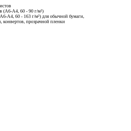
листов
 (A6-A4, 60 - 90 г/м²)
A6-A4, 60 - 163 г/м²) для обычной бумаги,
, конвертов, прозрачной пленки