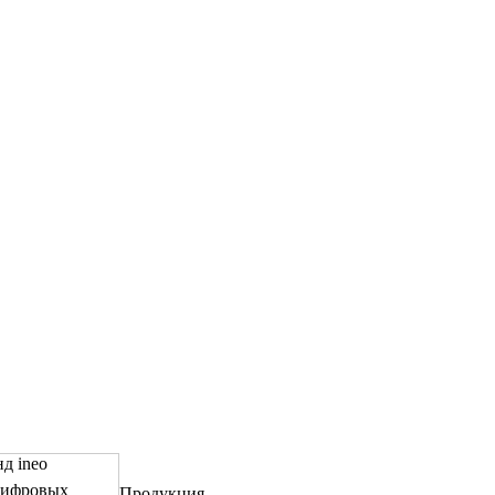
д ineo
цифровых
Продукция