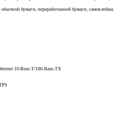
ля обычной бумаги, переработанной бумаги, самоклейки,
 Ethernet 10-Base-T/100-Base-TX
TTPS