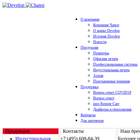
О компании
Компания Чанси
О марке Develop
История Develop
Новости
Продукция
Принтеры
Офисная печать
Профессиональные системы
Индустриальная печать
Архив
Программные решения
Поддержка
Вопрос-ответ COVID19
Вопрос-ответ
ineo Remote Care
Драйверы и приложения
Контакты
Для партнеров
Продукция
Контакты
Наш брен
Индустриальная
+7 (495) 608-84-39
Будущее 