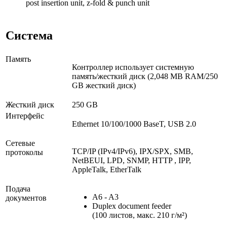
post insertion unit, z-fold & punch unit
Система
Память
Контроллер использует системную
память/жесткий диск (2,048 MB RAM/250
GB жесткий диск)
Жесткий диск
250 GB
Интерфейс
Ethernet 10/100/1000 BaseT, USB 2.0
Сетевые
TCP/IP (IPv4/IPv6), IPX/SPX, SMB,
протоколы
NetBEUI, LPD, SNMP, HTTP , IPP,
AppleTalk, EtherTalk
Подача
A6 - A3
документов
Duplex document feeder
(100 листов, макс. 210 г/м²)