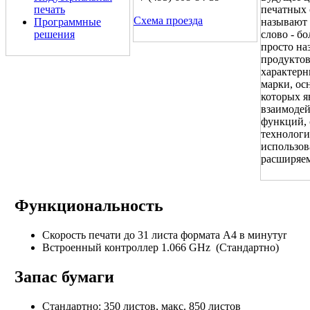
печать
печатных 
Схема проезда
Программные
называют 
решения
слово - б
просто на
продуктов
характерн
марки, ос
которых я
взаимодей
функций, 
технологи
использов
расширяе
Функциональность
Скорость печати до 31 листа формата А4 в минутуr
Встроенный контроллер 1.066 GHz (Стандартно)
Запас бумаги
Стандартно: 350 листов, макс. 850 листов