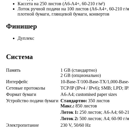
Кассета на 250 листов (A6-A4+, 60-210 г/м²)
Лоток ручной подачи на 100 листов (A6-A4+, 60-210 г/м
плотной бумаги, глянцевой бумаги, конвертов
Финишер
Дуплекс
Система
Память
1 GB (стандартно)
2 GB (опционально)
Интерфейс
10-Base-T/100-Base-TX/1,000-Base-
Сетевые протоколы
TCP/IP (IPv4 / IPv6); SMB; LPD;
Формат бумаги
A6-A4; customised paper sizes
Устройство подачи бумаги
Стандартно:
350 листов
Макс.:
850 листов
Лоток 1:
250 листов; A6-A4; 60-21
Лоток 2:
500 листов; A4; 60-90 г/
Электропитание
230 V, 50/60 Hz