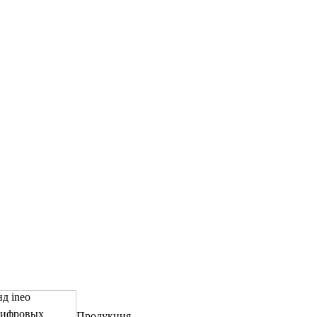
д ineo
цифровых
Продукция