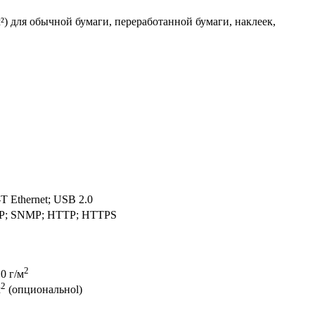
²) для обычной бумаги, переработанной бумаги, наклеек,
T Ethernet; USB 2.0
 IPP; SNMP; HTTP; HTTPS
2
0 г/м
2
м
(опциональноl)