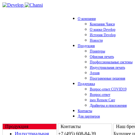
О компании
Компания Чанси
О марке Develop
История Develop
Новости
Продукция
Принтеры
Офисная печать
Профессиональные системы
Индустриальная печать
Архив
Программные решения
Поддержка
Вопрос-ответ COVID19
Вопрос-ответ
ineo Remote Care
Драйверы и приложения
Контакты
Для партнеров
Продукция
Контакты
Наш брен
Индустриальная
+7 (495) 608-84-39
Будущее 