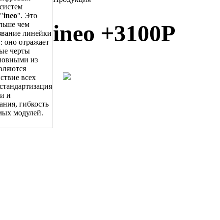
систем
"
ineo
". Это
ольше чем
ineo +3100P
звание линейки
: оно отражает
ые черты
новными из
вляются
ствие всех
стандартизация
и и
ания, гибкость
мых модулей.