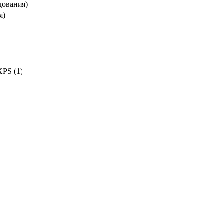
удования)
я)
XPS (1)