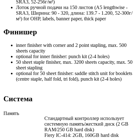
SRA3, 52-256г/м²)
Лоток ручной подачи на 150 листов (A5 lengthwise -
SRA3, Ширина: 90 - 320, длина: 139.7 - 1.200, 52-300г/
м²) for OHP, labels, banner paper, thick paper
Финишер
inner finisher with corner and 2 point stapling, max. 500
sheets capacity
optional for inner finisher: punch kit (2-4 holes)
50 sheet staple finisher, max. 3200 sheets capacity, max. 50
sheet stapling
optional for 50 sheet finisher: saddle stitch unit for booklets
(centre staple, half fold, tri fold), punch kit (2-4 holes)
Система
Память
Стандартный контроллер использует
системную память/жесткий диск (2 GB
RAM/250 GB hard disk)
Fiery IC-414: 2GB, 160GB hard disk