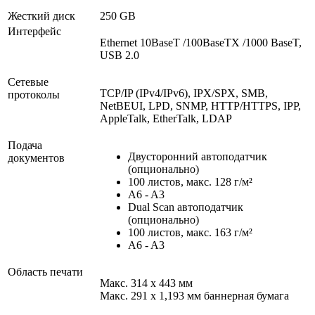
Жесткий диск
250 GB
Интерфейс
Ethernet 10BaseT /100BaseTX /1000 BaseT,
USB 2.0
Сетевые
TCP/IP (IPv4/IPv6), IPX/SPX, SMB,
протоколы
NetBEUI, LPD, SNMP, HTTP/HTTPS, IPP,
AppleTalk, EtherTalk, LDAP
Подача
Двусторонний автоподатчик
документов
(опционально)
100 листов, макс. 128 г/м²
A6 - A3
Dual Scan автоподатчик
(опционально)
100 листов, макс. 163 г/м²
A6 - A3
Область печати
Макс. 314 x 443 мм
Макс. 291 x 1,193 мм баннерная бумага