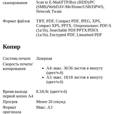
Scan to E-Mail/FTP/Box (HDD)/PC
сканирования
(SMB)/WebDAV/Me/Home/USB/DPWS,
Network Twain
Формат файлов
TIFF, PDF, Compact PDF, JPEG, XPS,
Compact XPS, PPTX. Опционально: PDF/A
(1a/1b), Searchable PDF/PPTX/PDFA
(1a/1b), Encrypted PDF, Linearised PDF
Копир
Система печати
Лазерная
Скорость печати/
A4: макс. 36/36 листов в минуту
копирования
(цвет/ч-б)
A3: макс. 18/18 листов в минуту
(цвет/ч-б)
Время выхода
8.3/6.9с (цвет/ч-б)
первой копии А4
Прогрев
Менее 20 секунд
Формат
Макс. A3
оригинала