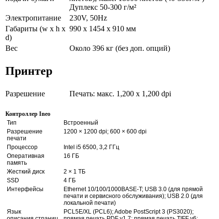
Дуплекс 50-300 г/м²
Электропитание
230V, 50Hz
Габариты (w x h x
990 x 1454 x 910 мм
d)
Вес
Около 396 кг (без доп. опций)
Принтер
Разрешение
Печать: макс. 1,200 x 1,200 dpi
Контроллер Ineo
Тип
Встроенный
Разрешение
1200 × 1200 dpi; 600 × 600 dpi
печати
Процессор
Intel i5 6500, 3,2 ГГц
Оперативная
16 ГБ
память
Жесткий диск
2 × 1 ТБ
SSD
4 ГБ
Интерфейсы
Ethernet 10/100/1000BASE-T; USB 3.0 (для прямой
печати и сервисного обслуживания); USB 2.0 (для
локальной печати)
Язык
PCL5E/XL (PCL6); Adobe PostScript 3 (PS3020);
описания страниц
прямая печать PDF v1.7; прямая печать TIFF v6;